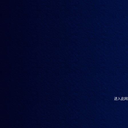
12.10.2020
识厨解味 | 兰明路
进入此网