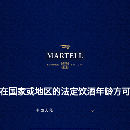
识厨解味 | 秦
在国家或地区的法定饮酒年龄方
12.10.2020
识厨解味 | 许璨