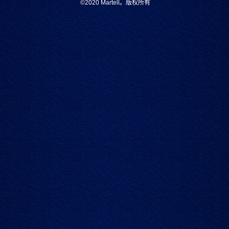
©2020
Martell。版权所有
加载更多
文章
视频
典藏
家族
访问我们