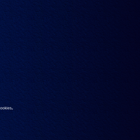
满荣
kies。
。