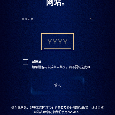
网站。
记住我
如果设备与未成年人共享，请不要勾选此框。
美学至上的艺术
马爹利世家聘请法国著名艺术家露安婷·佩利霍为本次系列
的艺术家。露安婷以祖传法国花艺编织闻名并与许多法国
知名高定品牌合作无数佳作。
作品采用手工22k金线编织，耗费超过800小时。一些精美
进入此网站，即表示您同意我们的条款及条件和隐私政策，继续浏览
网站表示您同意我们使用cookies。
细节如金线将三颗人造蓝宝石和钻石镶嵌瓶身上，并在编