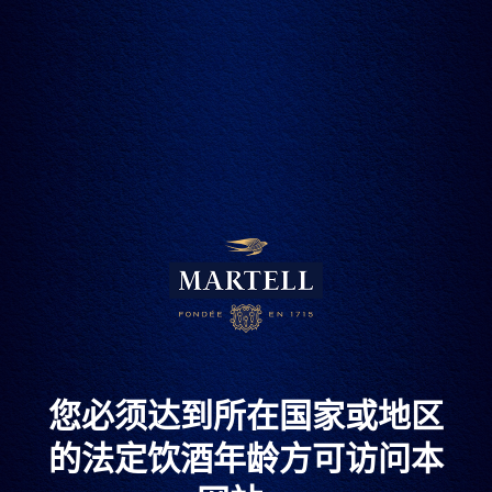
价值一百万欧元的典藏干邑
马爹利首席酿酒师克里斯托夫·瓦尔托甄选两款来自大香槟
区珍贵的生命之水，每一款都在七十年前就经过双重蒸馏
并陈年。
这两款生命之水是从马爹利世家保存于“Dame Jeanne”容器
内最老年份中藏品万里选一。存放这些生命之水的利斯酒
您必须达到所在国家或地区
窖，历史悠久，由马爹利创始人儿 子于18世纪建造。
客户将有机会与马爹利首席酿酒师克里斯托夫·瓦尔托一同
的法定饮酒年龄方可访问本
品鉴，并在其指导 下添加至少一款的珍稀生命之水来定制
化自己的藏品。