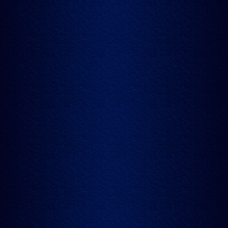
见的干邑，装于极珍贵玻璃单樽里，经由才华横溢的艺术家或工
匠锻造，成为一件非凡的干邑艺术藏品；每一年，马爹利都选择
不同的艺术家合作推出该系列的藏品。不论是经由马爹利首席酿
酒师克里斯托夫·瓦尔托为该系列甄选调和的干邑，还是艺术家
的创作，皆为不可复制的孤品。