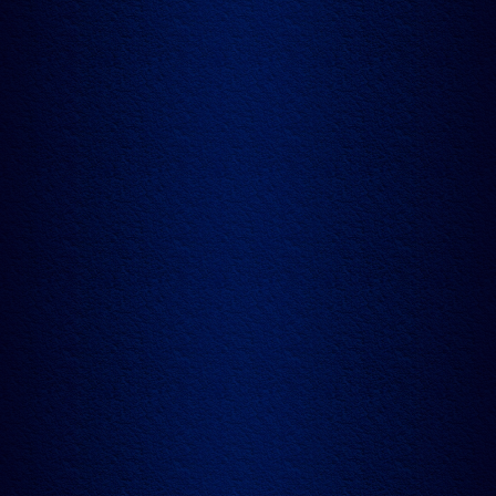
马爹利稀世单樽巨匠绮
艺系列
分享
由现今世界最昂贵装于“Dame Jeanne”容器中
的顶级干邑打造成的全新典藏系列
马爹利稀世单樽巨匠绮艺系列系列将干邑的奢华与独特提升到了
一个全新的高度马爹利世家每年会推出一款珍贵的杰作：一款罕