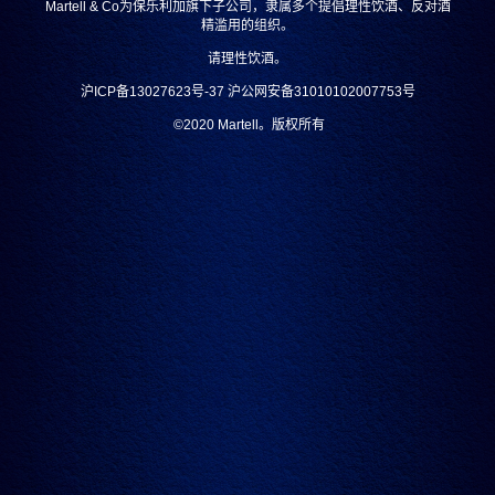
Martell & Co为保乐利加旗下子公司，隶属多个提倡理性饮酒、反对酒
织的尾部饰有三个纯金块作为点缀。
精滥用的组织。
作品中间则由40块精致雕刻的橡木宝石构成，使用的橡木
请理性饮酒。
皆超过300年，与马爹利世家的精湛技艺交相辉映。
沪ICP备13027623号-37
沪公网安备31010102007753号
©2020
Martell。版权所有