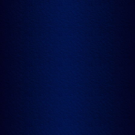
一系列非凡的体验
此别致的玻璃酒樽将有一个专属的陈列展示酒柜，客户可
以个性化定制自己的酒柜。
酒柜里存放着专为品鉴定制的配件: 6只巴卡拉水晶玻璃
杯，一个拥有独特艺术编织元素的抽酒器，六个华丽的展
示酒瓶和一副品鉴专用手套。
马爹利世家将会隆重招待客户以及其选择的三位同行人员
一同到巴黎和干邑，在艺术家露安婷和马爹利首席酿酒师
克里斯托夫·瓦尔托陪同下进行一场独一无二，干邑与艺术
交融的绝世体验。