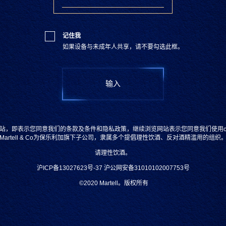
浓郁的蜜饯果香和辛香将这
COGNAC 750 ML BOTTLE
记住我
如果设备与未成年人共享，请不要勾选此框。
纯饮
果香
顺滑
购买
站，即表示您同意我们的条款及条件和隐私政策，继续浏览网站表示您同意我们使用coo
Martell & Co为保乐利加旗下子公司，隶属多个提倡理性饮酒、反对酒精滥用的组织
请理性饮酒。
沪ICP备13027623号-37
沪公网安备31010102007753号
©2020
Martell。版权所有