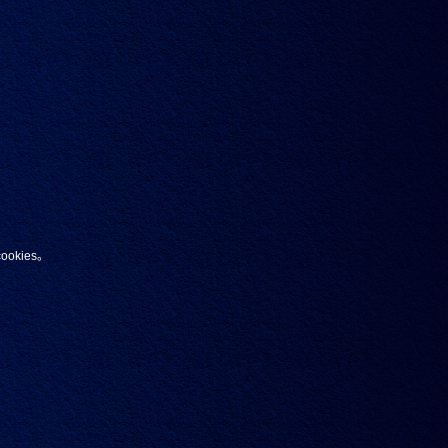
款标志性的干邑带入新的高度。
混饮
辛香
浓烈
比较
kies。
。