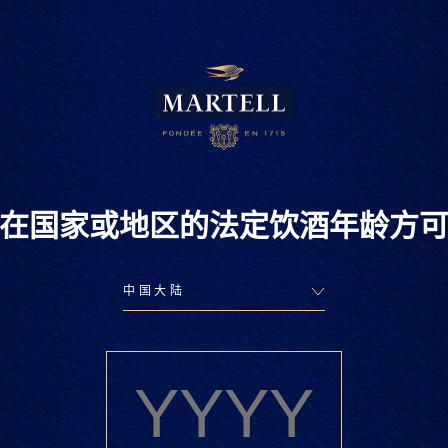
在国家或地区的法定饮酒年龄方
马爹利蓝
分享
马爹利蓝带傲创带你超越平