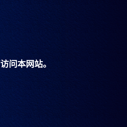
可访问本网站。
带傲创
凡，再造传奇。马爹利蓝带傲创