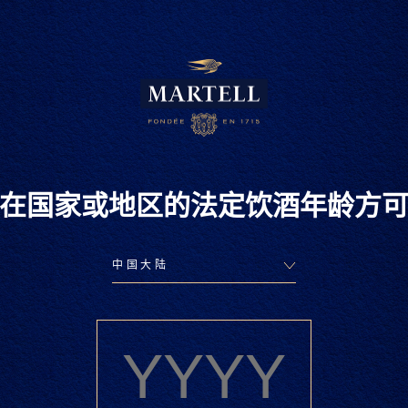
在国家或地区的法定饮酒年龄方
马爹利尚选
分享
复杂、精致，马爹利调配艺