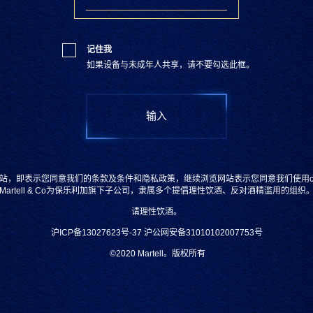
COGNAC 700ML BOTTLE
记住我
纯饮
如果设备与未成年人共享，请不要勾选此框。
果香
顺滑
购买
站，即表示您同意我们的条款及条件和隐私政策，继续浏览网站表示您同意我们使用coo
Martell & Co为保乐利加旗下子公司，隶属多个提倡理性饮酒、反对酒精滥用的组织
请理性饮酒。
沪ICP备13027623号-37
沪公网安备31010102007753号
©2020
Martell。版权所有