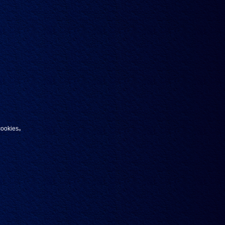
混饮
辛香
浓烈
比较
kies。
。